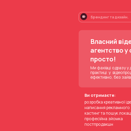
Брендинг та
дизайн.
Власний від
агентство у
просто!
Ми фахівці одразу у
практиці у відеопро
ефективно, без зайв
Ви отримаєте:
розробка креативної іде
написання рекламного 
кастинг та пошук локац
професійна зйомка
постпродакшн