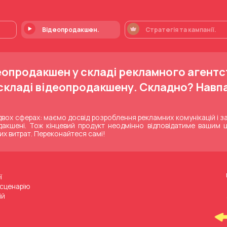
Відеопродакшен.
Стратегія та
кампанії.
еопродакшен у складі рекламного агентс
 складі відеопродакшену. Складно? Навп
 двох сферах: маємо досвід розроблення рекламних комунікацій і 
дакшені. Тож кінцевий продукт неодмінно відповідатиме вашим ці
их витрат. Переконайтеся самі!
ї
сценарію
ій