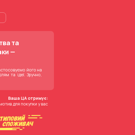
тва та
аки —
застосовуємо його на
лям та ідеї. Зручно,
Ваша ЦА отримує:
мотив для покупки у вас