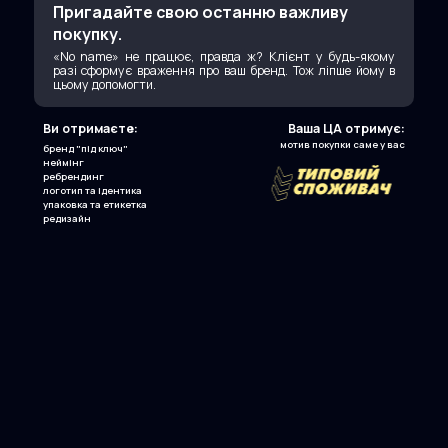
Пригадайте свою останню важливу
покупку.
«No name» не працює, правда ж? Клієнт у будь-якому
разі сформує враження про ваш бренд. Тож ліпше йому в
цьому допомогти.
Ви отримаєте:
Ваша ЦА отримує:
мотив покупки саме у вас
бренд "під ключ"
неймінг
ребрендинг
логотип та ідентика
упаковка та етикетка
редизайн