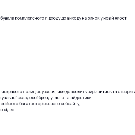
бувала комплексного підходу до виходу на ринок у новій якості:
 яскравого позиціонування, яке дозволить вирізнитись та створити 
уальної складової бренду: лого та айдентики,
есійного багатосторінкового вебсайту,
о відео.