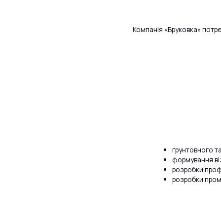
Компанія «Бруковка» потре
ґрунтовного та
формування віз
розробки проф
розробки пром