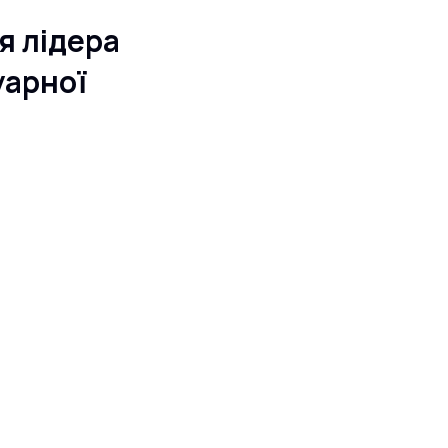
я лідера
уарної