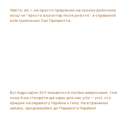
Уявіть: ви — не просто працівник на своєму робочому
місці чи “просто волонтер після роботи”, а справжній
воїн Цивільних Сил Прикриття.
Всі підрозділи ЗСУ пишаються своїми шевронами, тож
чому б не створити ще один для нас усіх — усіх, хто
працює на перемогу України з тилу. Не втрачаємо
запалу, продовжуймо до Перемоги України!