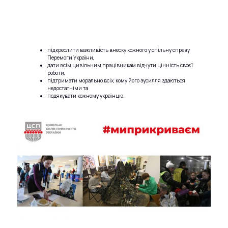
підкреслити важливість внеску кожного у спільну справу
Перемоги України,
дати всім цивільним працівникам відчути цінність своєї
роботи,
підтримати морально всіх, кому його зусилля здаються
недостатніми та
подякувати кожному українцю.