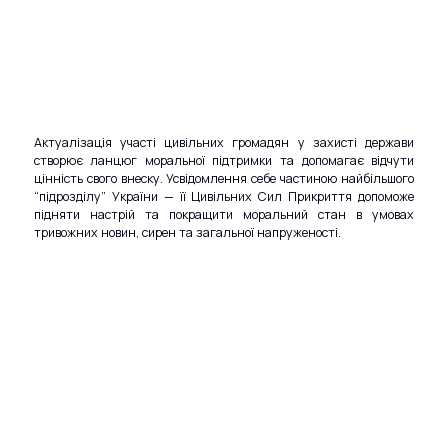
Актуалізація участі цивільних громадян у захисті держави
створює ланцюг моральної підтримки та допомагає відчути
цінність свого внеску. Усвідомлення себе частиною найбільшого
“підрозділу” України — її Цивільних Сил Прикриття допоможе
підняти настрій та покращити моральний стан в умовах
тривожних новин, сирен та загальної напруженості.