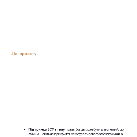
Цілі проєкту:
Підтримка ЗСУ з тилу
: кожен боєць може бути впевнений, що
за ним — сильне прикриття усіх сфер тилового забезпечення, а