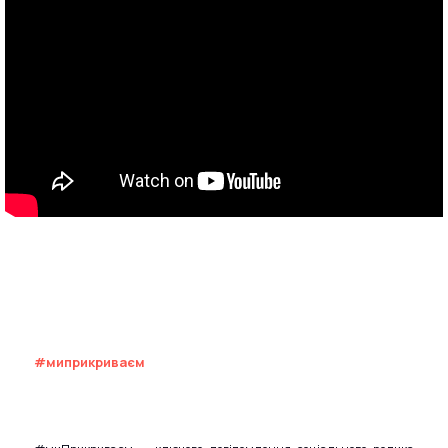
#миприкриваєм