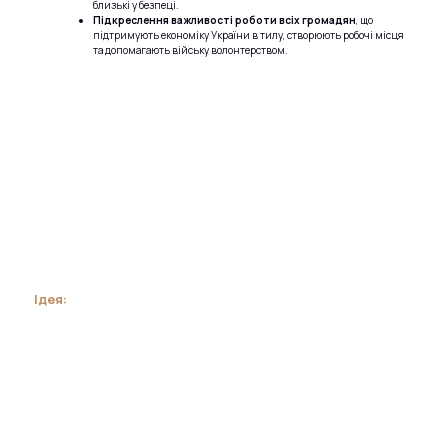
близькі у безпеці.
Підкреслення важливості роботи всіх громадян
, що
підтримують економіку України в тилу, створюють робочі місця
та допомагають війську волонтерством.
Ідея: