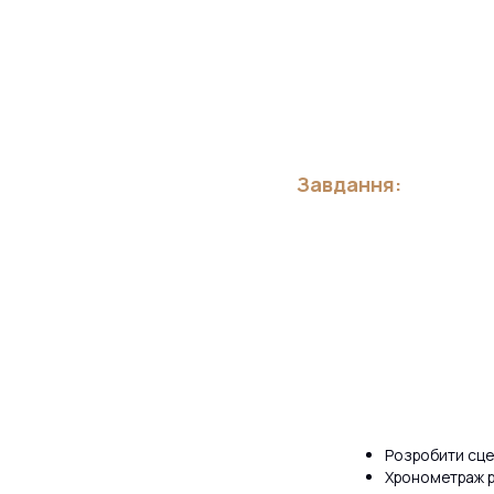
Завдання:
Розробити сцен
Хронометраж ро