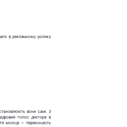
ваги в рекламному ролику
становлюють вони самі. З
кадровий голос диктора в
ття молоді — переконують