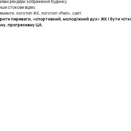
аявні рендери зображення будинку.
ише стокове відео.
ементи: логотип ЖК, логотип «Ріел», сайт.
крити переваги, «спортивний, молодіжний дух» ЖК і бути чіт
ну, прогресивну ЦА.