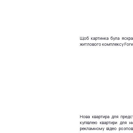
Щоб картинка була яскра
житлового комплексу Forw
Нова квартира для предс
купівлею квартири для н
рекламному відео розпов