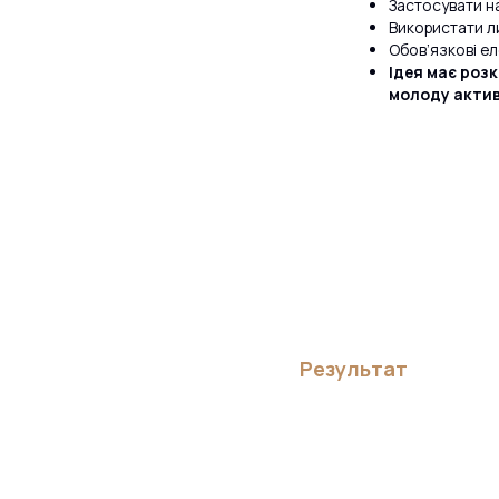
Застосувати н
Використати л
Обов’язкові ел
Ідея має роз
молоду актив
Результат