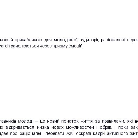
вою й привабливою для молодіжної аудиторії, раціональні пере
ard транслюються через призму емоцій.
тавників молоді — це новий початок життя за правилами, які в
их відкривається низка нових можливостей і обріїв. І поки за
ідає про раціональні переваги ЖК, яскраві кадри активного жи