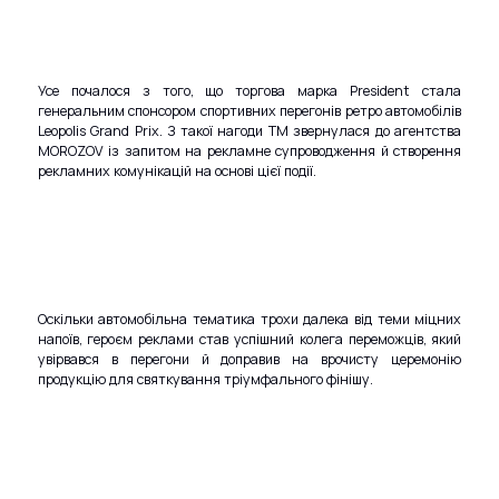
Усе почалося з того, що торгова марка President стала
генеральним спонсором спортивних перегонів ретро автомобілів
Leopolis Grand Prix. З такої нагоди ТМ звернулася до агентства
MOROZOV із запитом на рекламне супроводження й створення
рекламних комунікацій на основі цієї події.
Оскільки автомобільна тематика трохи далека від теми міцних
напоїв, героєм реклами став успішний колега переможців, який
увірвався в перегони й доправив на врочисту церемонію
продукцію для святкування тріумфального фінішу.