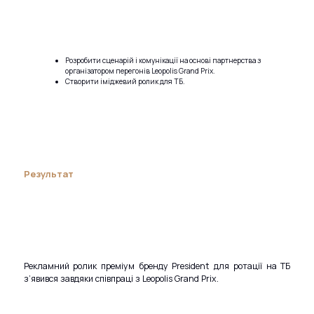
Розробити сценарій і комунікації на основі партнерства з
організатором перегонів Leopolis Grand Prix.
Створити іміджевий ролик для ТБ.
Результат
Рекламний ролик преміум бренду President для ротації на ТБ
з’явився завдяки співпраці з Leopolis Grand Prix.