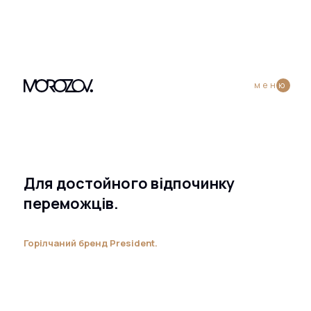
мен
ю
Для достойного відпочинку
переможців.
Горілчаний бренд President.