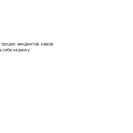
продає вендингові кавові
а себе на ринку.