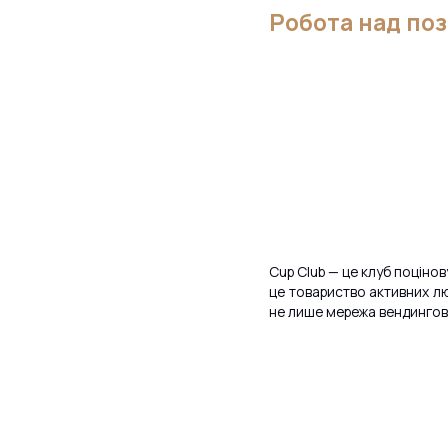
Робота над по
Cup Club — це клуб поцінов
це товариство активних люд
не лише мережа вендингови