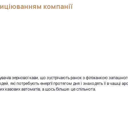
зиціюванням компанії
увачів зернової кави, що зустрічають ранок з філіжанкою запашного
ей, які потребують енергії протягом дня і знаходять її в чашці ар
х кавових автоматів, а щось більше: це спільнота.