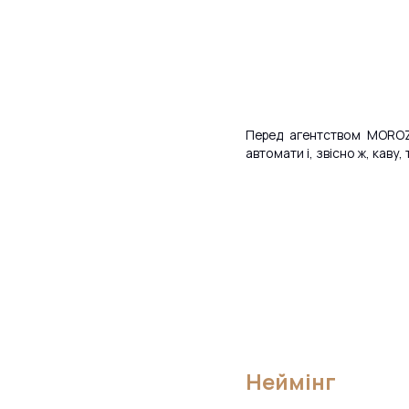
Перед агентством MOROZO
автомати і, звісно ж, каву,
Неймінг