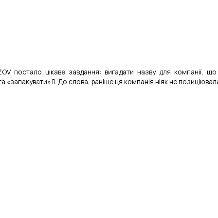
V постало цікаве завдання: вигадати назву для компанії, що 
 та «запакувати» її. До слова, раніше ця компанія ніяк не позиціювал